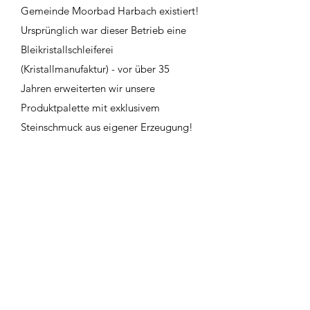
Gemeinde Moorbad Harbach existiert!
Ursprünglich war dieser Betrieb eine
Bleikristallschleiferei
(Kristallmanufaktur) - vor über 35
Jahren erweiterten wir unsere
Produktpalette mit exklusivem
Steinschmuck aus eigener Erzeugung!
Die Waldviertler Schmuckwerkstatt
(Verkauf- und Schauraum) liegt nur 3
Kilometer von der Kuranstalt entfernt -
hier fertigen wir unsere Schmuckstücke
an!
Auch Holzuhren (eigene Designs)
befinden sich in unserem Sortiment -
sowie einzigartiger Larimar-Schmuck
aus der Karibik!