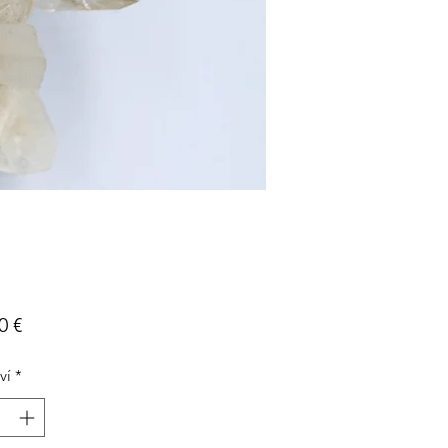
Cena
0 €
ví
*