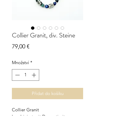
Collier Granit, div. Steine
Cena
79,00 €
Množství
*
Přidat do košíku
Collier Granit
kombiniert mit Dumortierit
und grünem Granit
Granit-Tubes 13 x 10 mm,