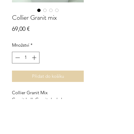
Collier Granit mix
Cena
69,00 €
Množství
*
Přidat do košíku
Collier Granit Mix
Granit hell, Granit dunkel,
Nebelsteiner Granit
Magnetverschluss und Zwischenteile
925 Sterling Silber
Durchmesser ca. 10mm, Länge ca.
47cm