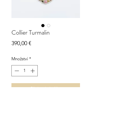
Collier Turmalin
Cena
390,00 €
Množství
*
Přidat do košíku
Collier Turmalin
925 Sterling Silber
Länge verstellbar