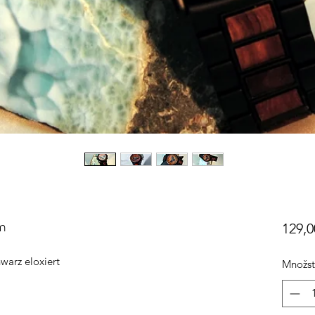
m
129,0
warz eloxiert
Množst