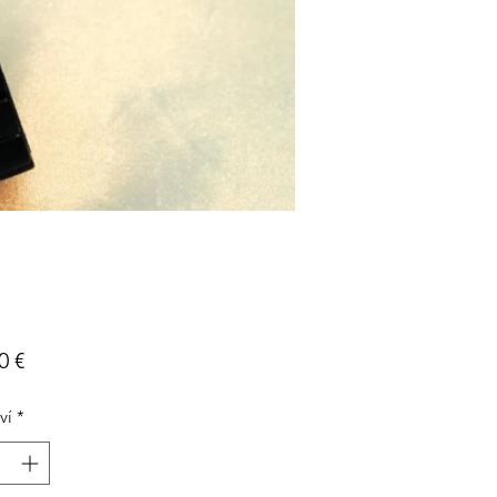
Cena
0 €
ví
*