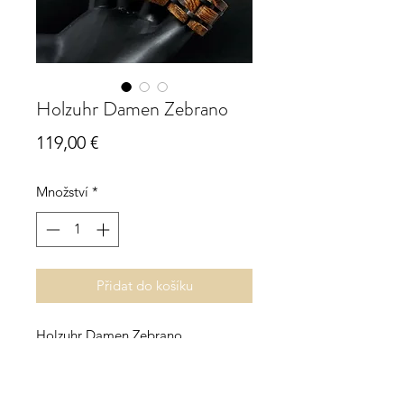
Holzuhr Damen Zebrano
Cena
119,00 €
Množství
*
Přidat do košíku
Holzuhr Damen Zebrano
Quarzuhrwerk
gelbes Ziffernblatt
Edelstahlverbinder schwarz