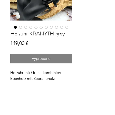
Holzuhr KRANYTH grey
Cena
149,00 €
Vyprodáno
Holzuhr mit Granit kombiniert
Ebenholz mit Zebranoholz
Ziffernblatt und Umrandung Granit
Durchmesser ca. 46 mm
Quarzuhrwerk
allergiefrei
Länge selbst anpassbar durch
mitgelieferten Stiftausdrücker!