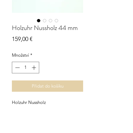
Holzuhr Nussholz 44 mm
Cena
159,00 €
Množství
*
Přidat do košíku
Holzuhr Nussholz
Ziffernblatt grün
Quarzuhrwerk
Uhrverbinder Edelstahl eloxiert
Durchmesser ca. 44 mm