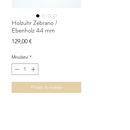
Holzuhr Zebrano /
Ebenholz 44 mm
Cena
129,00 €
Množství
*
Přidat do košíku
Holzuhr Zebrano, Ebenholz
Edelstahl-Verbinder
Quarzuhrwerk
Durchmesser ca. 44 mm
allergiefrei