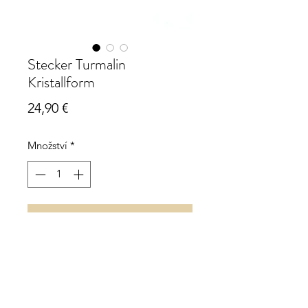
Stecker Turmalin
Kristallform
Cena
24,90 €
Množství
*
Přidat do košíku
Ohrstecker schwarzer Turmalin in
Kristallform (Schörl)
Stecker Edelstahl