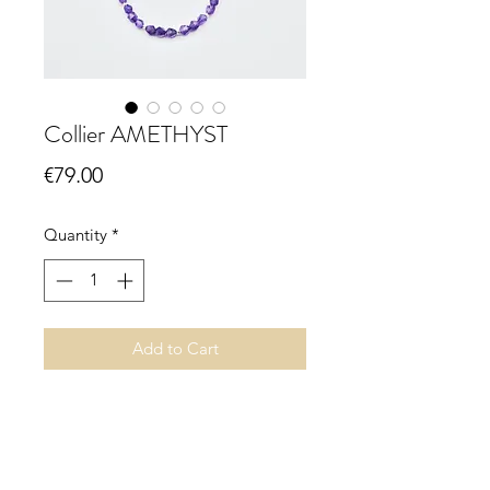
Collier AMETHYST
Price
€79.00
Quantity
*
Add to Cart
Collier AMETHYST
facettiert
Karabinerverschluss 925 Sterling
Silber