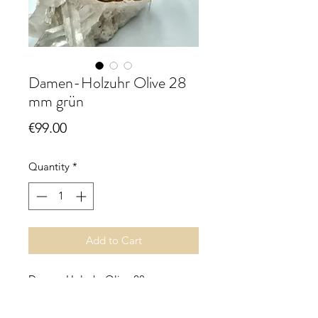
Damen-Holzuhr Olive 28
mm grün
Price
€99.00
Quantity
*
Add to Cart
Damen-Holzuhr Olive 28 mm
Durchmesser 28 mm, Ziffernblatt
grün