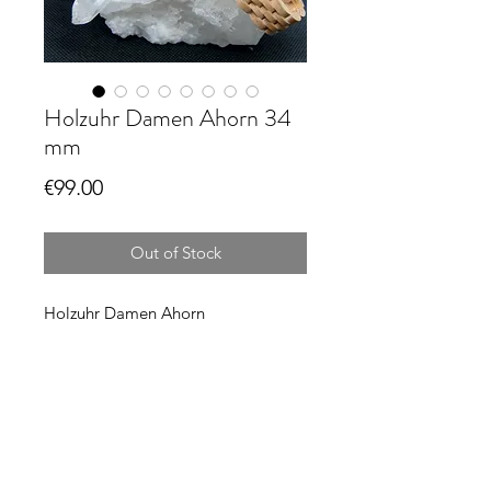
Holzuhr Damen Ahorn 34
mm
Price
€99.00
Out of Stock
Holzuhr Damen Ahorn
Quarzuhrwerk
weißes Ziffernblatt
Durchmesser ca 34 mm
Länge selbst anpassbar durch
mitgelieferten Stiftausdrücker!
allergiefrei