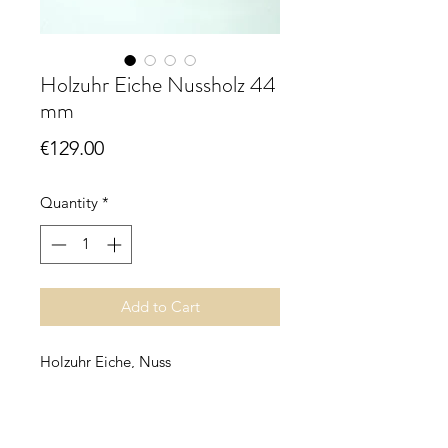
Holzuhr Eiche Nussholz 44
mm
Price
€129.00
Quantity
*
Add to Cart
Holzuhr Eiche, Nuss
Quarzuhrwerk
Ziffernblatt anthrazit
Uhrverbinder Edelstahl eloxiert