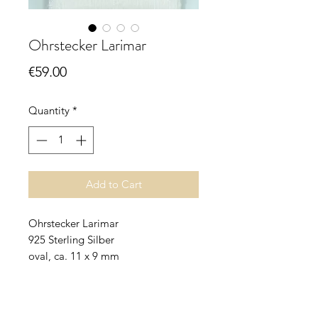
Ohrstecker Larimar
Price
€59.00
Quantity
*
Add to Cart
Ohrstecker Larimar
925 Sterling Silber
oval, ca. 11 x 9 mm
Larimar - der Stein der Karibik -
kommt weltweit nur an einer