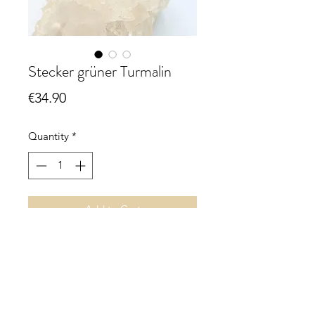
Stecker grüner Turmalin
Price
€34.90
Quantity
*
Add to Cart
Stecker grüner Turmalin (Verdelith)
ca. 4 mm, facettiert
925 Sterling Silber