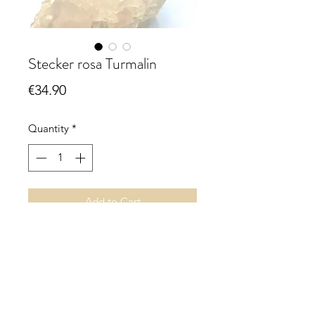
Stecker rosa Turmalin
Price
€34.90
Quantity
*
Add to Cart
Stecker rosa Turmalin (Rubelith)
ca. 4 mm, facettiert
925 Sterling Silber