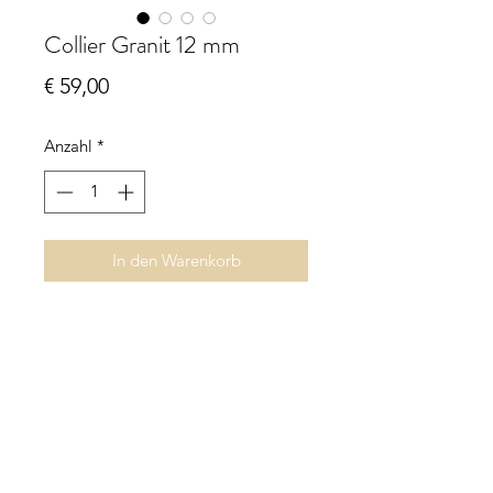
Collier Granit 12 mm
Preis
€ 59,00
Anzahl
*
In den Warenkorb
Collier Granit
Perlen ca. 12 mm
Länge ca. 47 cm
Zwischenteile und Schließe
Karabiner 925 Sterling Silber