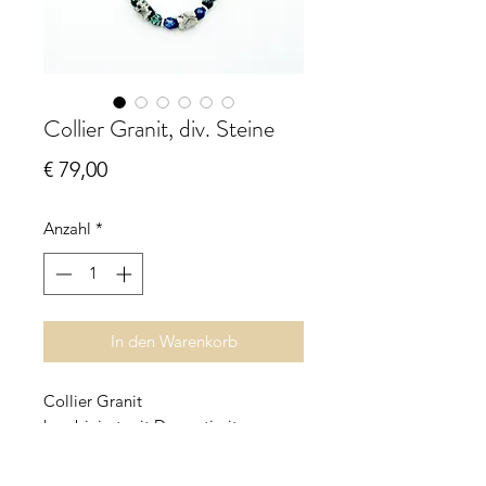
Collier Granit, div. Steine
Preis
€ 79,00
Anzahl
*
In den Warenkorb
Collier Granit
kombiniert mit Dumortierit
und grünem Granit
Granit-Tubes 13 x 10 mm,