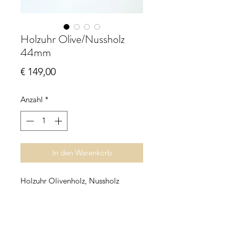
Holzuhr Olive/Nussholz
44mm
Preis
€ 149,00
Anzahl
*
In den Warenkorb
Holzuhr Olivenholz, Nussholz
Quarzuhrwerk
Ziffernblatt schwarz
Uhrverbinder Edelstahl eloxiert
Durchmesser ca. 44 mm