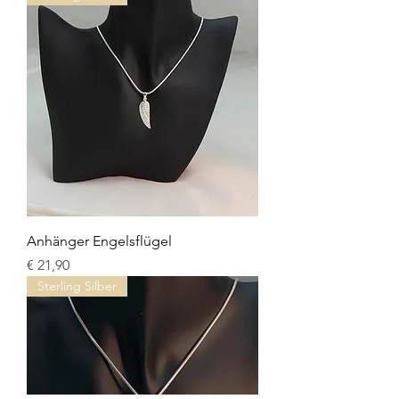
Anhänger Engelsflügel
Preis
€ 21,90
Sterling Silber