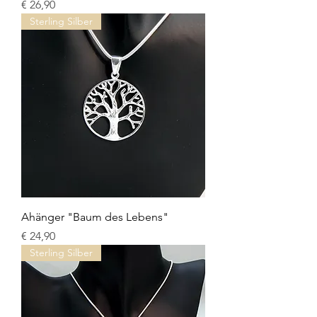
Preis
€ 26,90
Sterling Silber
Ahänger "Baum des Lebens"
Preis
€ 24,90
Sterling Silber