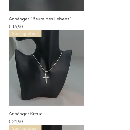
Anhänger "Baum des Lebens"
Preis
€ 16,90
Sterling Silber
Anhänger Kreuz
Preis
€ 24,90
Sterling Silber